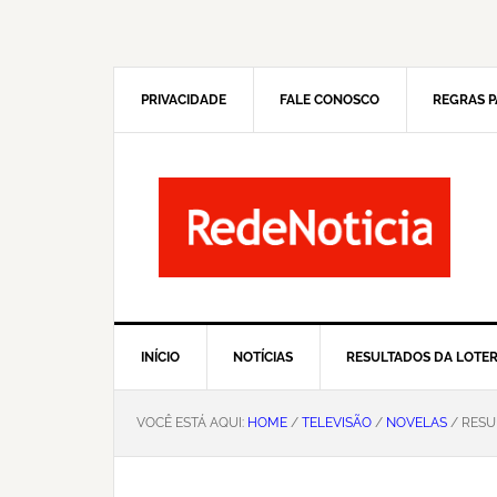
Pular
Skip
para
to
navegação
main
primária
content
PRIVACIDADE
FALE CONOSCO
REGRAS P
INÍCIO
NOTÍCIAS
RESULTADOS DA LOTER
VOCÊ ESTÁ AQUI:
HOME
/
TELEVISÃO
/
NOVELAS
/ RESU