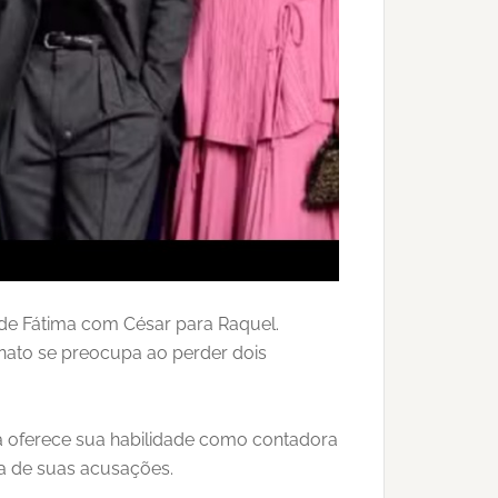
a de Fátima com César para Raquel.
enato se preocupa ao perder dois
la oferece sua habilidade como contadora
a de suas acusações.