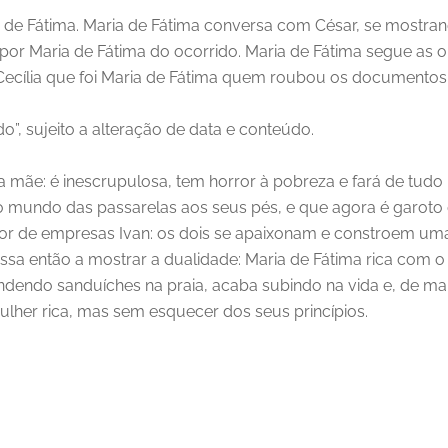
a de Fátima. Maria de Fátima conversa com César, se mostra
por Maria de Fátima do ocorrido. Maria de Fátima segue as 
 Cecília que foi Maria de Fátima quem roubou os documentos 
do”, sujeito a alteração de data e conteúdo.
a mãe: é inescrupulosa, tem horror à pobreza e fará de tudo 
 mundo das passarelas aos seus pés, e que agora é garoto 
dor de empresas Ivan: os dois se apaixonam e constroem uma
assa então a mostrar a dualidade: Maria de Fátima rica com
ndendo sanduíches na praia, acaba subindo na vida e, de ma
mulher rica, mas sem esquecer dos seus princípios.