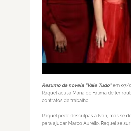
Resumo da novela “Vale Tudo”
em 07/07
Raquel acusa Maria de Fátima de ter rou
contratos de trabalho.
Raquel pede desculpas a Ivan, mas se de
para ajudar Marco Aurélio. Raquel se s