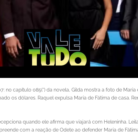
: no capítulo 085(*) da novela, Gilda mostra a foto de Mari
bado os dólares. Raquel expulsa Maria de Fátima de casa. R
cepciona quando ele afirma que viajará com Heleninha. Lei
urpreende com a reação de Odete ao defender Maria de Fátim