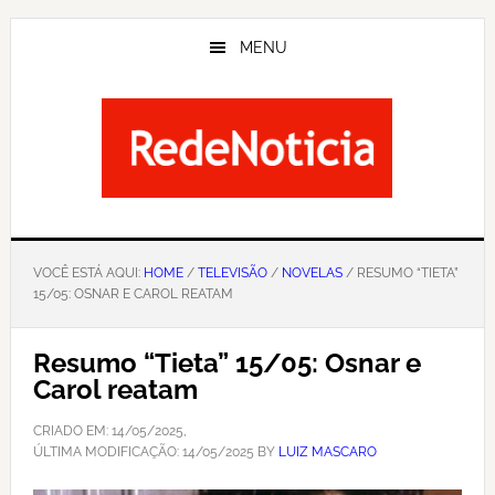
Skip
to
MENU
main
content
VOCÊ ESTÁ AQUI:
HOME
/
TELEVISÃO
/
NOVELAS
/ RESUMO “TIETA”
15/05: OSNAR E CAROL REATAM
Resumo “Tieta” 15/05: Osnar e
Carol reatam
CRIADO EM:
14/05/2025
,
ÚLTIMA MODIFICAÇÃO:
14/05/2025
BY
LUIZ MASCARO