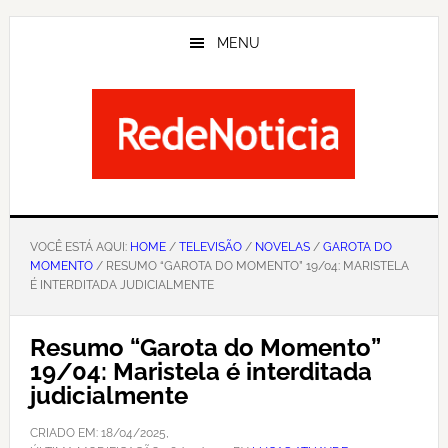
Skip
to
MENU
main
content
VOCÊ ESTÁ AQUI:
HOME
/
TELEVISÃO
/
NOVELAS
/
GAROTA DO
MOMENTO
/ RESUMO “GAROTA DO MOMENTO” 19/04: MARISTELA
É INTERDITADA JUDICIALMENTE
Resumo “Garota do Momento”
19/04: Maristela é interditada
judicialmente
CRIADO EM:
18/04/2025
,