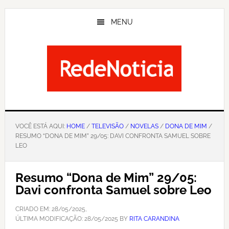
Skip
to
MENU
main
content
VOCÊ ESTÁ AQUI:
HOME
/
TELEVISÃO
/
NOVELAS
/
DONA DE MIM
/
RESUMO “DONA DE MIM” 29/05: DAVI CONFRONTA SAMUEL SOBRE
LEO
Resumo “Dona de Mim” 29/05:
Davi confronta Samuel sobre Leo
CRIADO EM:
28/05/2025
,
ÚLTIMA MODIFICAÇÃO:
28/05/2025
BY
RITA CARANDINA