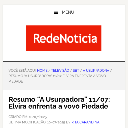
Skip
to
MENU
main
content
VOCÊ ESTÁ AQUI:
HOME
/
TELEVISÃO
/
SBT
/
A USURPADORA
/
RESUMO “A USURPADORA” 11/07: ELVIRA ENFRENTA A VOVÓ
PIEDADE
Resumo “A Usurpadora” 11/07:
Elvira enfrenta a vovó Piedade
CRIADO EM:
10/07/2025
,
ÚLTIMA MODIFICAÇÃO:
10/07/2025
BY
RITA CARANDINA