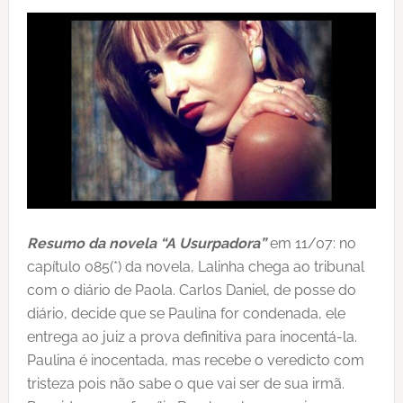
Resumo da novela “A Usurpadora”
em 11/07: no
capítulo 085(*) da novela, Lalinha chega ao tribunal
com o diário de Paola. Carlos Daniel, de posse do
diário, decide que se Paulina for condenada, ele
entrega ao juiz a prova definitiva para inocentá-la.
Paulina é inocentada, mas recebe o veredicto com
tristeza pois não sabe o que vai ser de sua irmã.