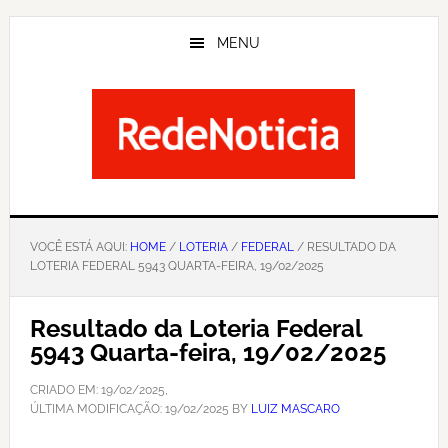
Skip
to
MENU
main
content
VOCÊ ESTÁ AQUI:
HOME
/
LOTERIA
/
FEDERAL
/ RESULTADO DA
LOTERIA FEDERAL 5943 QUARTA-FEIRA, 19/02/2025
Resultado da Loteria Federal
5943 Quarta-feira, 19/02/2025
CRIADO EM:
19/02/2025
,
ÚLTIMA MODIFICAÇÃO:
19/02/2025
BY
LUIZ MASCARO