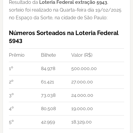
Resultado da
Loteria Federal extração 5943
,
sorteio foi realizado na Quarta-feira dia 19/02/2025
no Espaço da Sorte, na cidade de São Paulo:
Números Sorteados na Loteria Federal
5943
Prêmio
Bilhete
Valor (R$)
1º
84.978
500.000,00
2º
61.421
27.000,00
3º
73.038
24.000,00
4º
80.508
19.000,00
5º
42.959
18.329,00