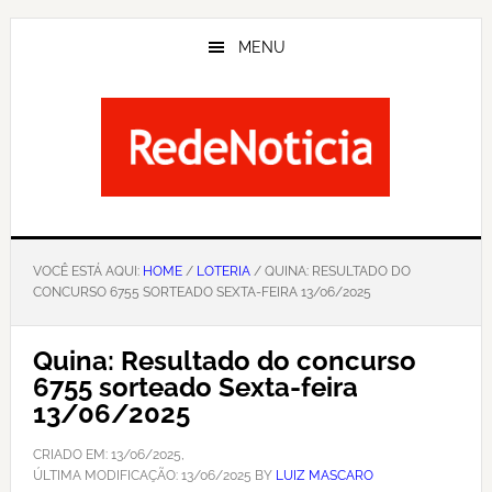
Skip
to
MENU
main
content
VOCÊ ESTÁ AQUI:
HOME
/
LOTERIA
/ QUINA: RESULTADO DO
CONCURSO 6755 SORTEADO SEXTA-FEIRA 13/06/2025
Quina: Resultado do concurso
6755 sorteado Sexta-feira
13/06/2025
CRIADO EM:
13/06/2025
,
ÚLTIMA MODIFICAÇÃO:
13/06/2025
BY
LUIZ MASCARO