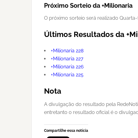
Próximo Sorteio da +Milionaria
O próximo sorteio será realizado Quarta-
Últimos Resultados da +Mi
+Milionaria 228
+Milionaria 227
+Milionaria 226
+Milionaria 225
Nota
A divulgação do resultado pela RedeNoti
entretanto o resultado oficial é o divulg
Compartilhe essa notícia