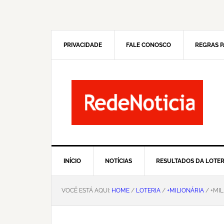
Pular
Skip
para
to
navegação
main
primária
content
PRIVACIDADE
FALE CONOSCO
REGRAS P
INÍCIO
NOTÍCIAS
RESULTADOS DA LOTER
VOCÊ ESTÁ AQUI:
HOME
/
LOTERIA
/
+MILIONÁRIA
/ +MI