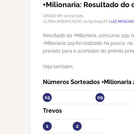
+Milionaria: Resultado d
CRIADO EM:
01/03/2025
,
ÚLTIMA MODIFICAÇÃO:
01/03/2025
BY
LUIZ MASCAR
Resultado da +Milionaria, concurso 229, 
+Milionaria 229 foi realizado há pouco, 
previsto para o acertador do prêmio prin
Veja também:
Números Sorteados +Milionaria 
05
09
Trevos
1
2