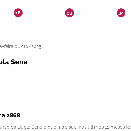
18
33
34
a-feira 06/10/2025, .
pla Sena
na 2868
so da Dupla Sena o que mais saiu nos últimos 12 meses foi 