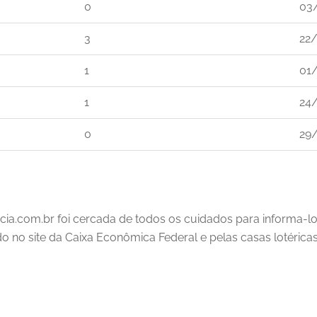
0
03
3
22
1
01
1
24
0
29
cia.com.br foi cercada de todos os cuidados para informa-l
ado no site da Caixa Econômica Federal e pelas casas lotéricas