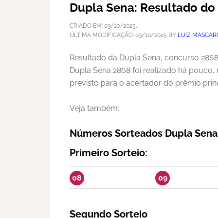
Dupla Sena: Resultado do
CRIADO EM:
03/10/2025
,
ÚLTIMA MODIFICAÇÃO:
03/10/2025
BY
LUIZ MASCAR
Resultado da Dupla Sena, concurso 2868, 
Dupla Sena 2868 foi realizado há pouco,
previsto para o acertador do prêmio princ
Veja também:
Números Sorteados Dupla Sena
Primeiro Sorteio:
08
09
Segundo Sorteio