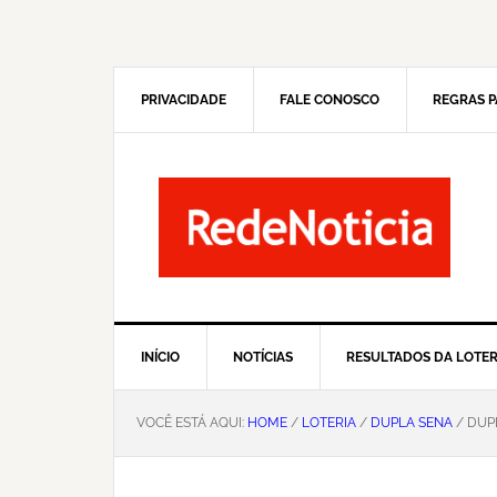
Pular
Skip
para
to
navegação
main
primária
content
PRIVACIDADE
FALE CONOSCO
REGRAS P
INÍCIO
NOTÍCIAS
RESULTADOS DA LOTER
VOCÊ ESTÁ AQUI:
HOME
/
LOTERIA
/
DUPLA SENA
/ DUP