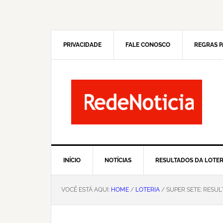
Pular
Skip
para
to
navegação
main
primária
content
PRIVACIDADE
FALE CONOSCO
REGRAS P
INÍCIO
NOTÍCIAS
RESULTADOS DA LOTER
VOCÊ ESTÁ AQUI:
HOME
/
LOTERIA
/ SUPER SETE: RESU