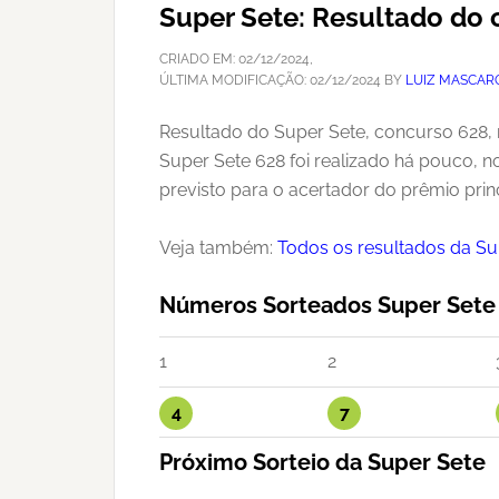
Super Sete: Resultado do
CRIADO EM:
02/12/2024
,
ÚLTIMA MODIFICAÇÃO:
02/12/2024
BY
LUIZ MASCAR
Resultado do Super Sete, concurso 628, 
Super Sete 628 foi realizado há pouco, n
previsto para o acertador do prêmio princ
Veja também:
Todos os resultados da Su
Números Sorteados Super Sete
1
2
4
7
Próximo Sorteio da Super Sete