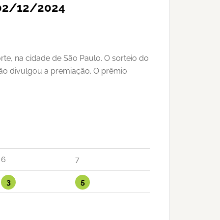
 02/12/2024
te, na cidade de São Paulo. O sorteio do
 não divulgou a premiação. O prêmio
6
7
3
5