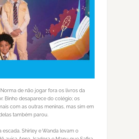
 Norma de não jogar fora os livros da
r. Binho desaparece do colégio; os
 mais com as outras meninas, mas sim em
 delas também parou.
a escada. Shirley e Wanda levam o
ô avisa Anna, Isadora e Manu que Safira