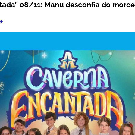
tada” 08/11: Manu desconfia do morc
DE