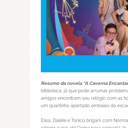
Resumo da novela “A Caverna Encanta
biblioteca, já que pode arrumar problem
amigos encontram seu relógio com as ho
um quartinho apertado embaixo da escad
Elisa, Dalete e Tonico brigam com Norma
relógio suíço até Goma para consertá-lo