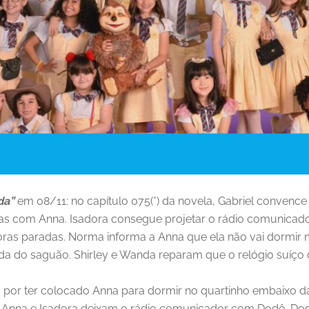
da”
em 08/11: no capítulo 075(*) da novela, Gabriel convence
as com Anna. Isadora consegue projetar o rádio comunicado
ras paradas. Norma informa a Anna que ela não vai dormir
a do saguão. Shirley e Wanda reparam que o relógio suíço
 por ter colocado Anna para dormir no quartinho embaixo d
. Anna e Isadora deixam o rádio comunicador com Dodô. Dod