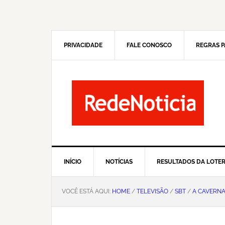
Pular
Skip
para
to
navegação
main
primária
content
PRIVACIDADE
FALE CONOSCO
REGRAS P
INÍCIO
NOTÍCIAS
RESULTADOS DA LOTER
VOCÊ ESTÁ AQUI:
HOME
/
TELEVISÃO
/
SBT
/
A CAVERN