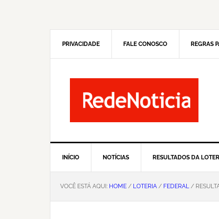
Pular
Skip
para
to
navegação
main
primária
content
PRIVACIDADE
FALE CONOSCO
REGRAS P
INÍCIO
NOTÍCIAS
RESULTADOS DA LOTER
VOCÊ ESTÁ AQUI:
HOME
/
LOTERIA
/
FEDERAL
/ RESULTA