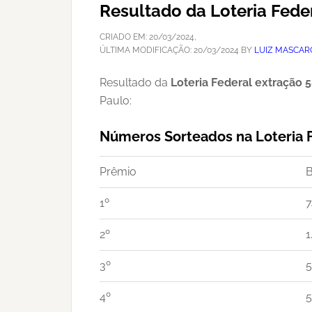
Resultado da Loteria Fede
CRIADO EM:
20/03/2024
,
ÚLTIMA MODIFICAÇÃO:
20/03/2024
BY
LUIZ MASCAR
Resultado da
Loteria Federal extração 
Paulo:
Números Sorteados na Loteria 
Prêmio
B
1º
7
2º
1
3º
5
4º
5