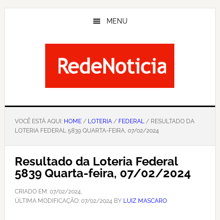
Skip
to
MENU
main
content
VOCÊ ESTÁ AQUI:
HOME
/
LOTERIA
/
FEDERAL
/ RESULTADO DA
LOTERIA FEDERAL 5839 QUARTA-FEIRA, 07/02/2024
Resultado da Loteria Federal
5839 Quarta-feira, 07/02/2024
CRIADO EM:
07/02/2024
,
ÚLTIMA MODIFICAÇÃO:
07/02/2024
BY
LUIZ MASCARO