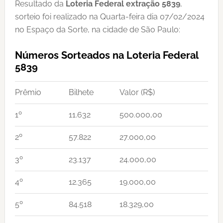
Resultado da
Loteria Federal extração 5839
,
sorteio foi realizado na Quarta-feira dia 07/02/2024
no Espaço da Sorte, na cidade de São Paulo:
Números Sorteados na Loteria Federal
5839
Prêmio
Bilhete
Valor (R$)
1º
11.632
500.000,00
2º
57.822
27.000,00
3º
23.137
24.000,00
4º
12.365
19.000,00
5º
84.518
18.329,00