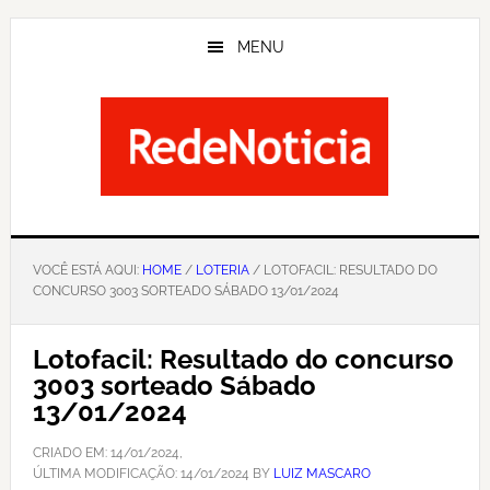
Skip
to
MENU
main
content
VOCÊ ESTÁ AQUI:
HOME
/
LOTERIA
/ LOTOFACIL: RESULTADO DO
CONCURSO 3003 SORTEADO SÁBADO 13/01/2024
Lotofacil: Resultado do concurso
3003 sorteado Sábado
13/01/2024
CRIADO EM:
14/01/2024
,
ÚLTIMA MODIFICAÇÃO:
14/01/2024
BY
LUIZ MASCARO