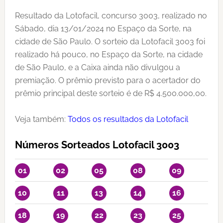
Resultado da Lotofacil, concurso 3003, realizado no
Sábado, dia 13/01/2024 no Espaço da Sorte, na
cidade de São Paulo. O sorteio da Lotofacil 3003 foi
realizado há pouco, no Espaço da Sorte, na cidade
de São Paulo, e a Caixa ainda não divulgou a
premiação. O prêmio previsto para o acertador do
prêmio principal deste sorteio é de R$ 4.500.000,00.
Veja também:
Todos os resultados da Lotofacil
Números Sorteados Lotofacil 3003
01
02
05
08
09
10
11
13
14
16
18
19
22
23
25