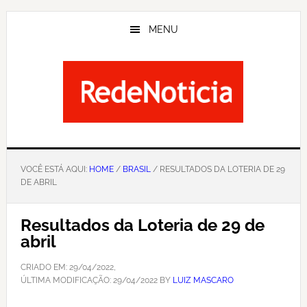
Skip
to
MENU
main
content
VOCÊ ESTÁ AQUI:
HOME
/
BRASIL
/ RESULTADOS DA LOTERIA DE 29
DE ABRIL
Resultados da Loteria de 29 de
abril
CRIADO EM:
29/04/2022
,
ÚLTIMA MODIFICAÇÃO:
29/04/2022
BY
LUIZ MASCARO