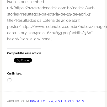
[web_stories_embed
url=”https://www.redenoticia.com.br/noticia/web-
stories/resultados-da-loteria-de-29-de-abril-2″
title=”Resultados da Loteria de 29 de abril”
poster=”https://www.redenoticia.com.br/noticia/image
capa-story-20042022-640×853.png” width=”360″
height=”600″ align=”none”]
Compartilhe essa notícia
Curtir isso:
Carregando...
ARQUIVADO EM:
BRASIL
,
LOTERIA
,
RESULTADO
,
STORIES