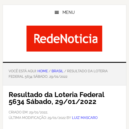
Skip
to
MENU
main
content
VOCÊ ESTÁ AQUI:
HOME
/
BRASIL
/ RESULTADO DA LOTERIA
FEDERAL 5634 SÁBADO, 29/01/2022
Resultado da Loteria Federal
5634 Sábado, 29/01/2022
CRIADO EM:
29/01/2022
,
ÚLTIMA MODIFICAÇÃO:
29/01/2022
BY
LUIZ MASCARO