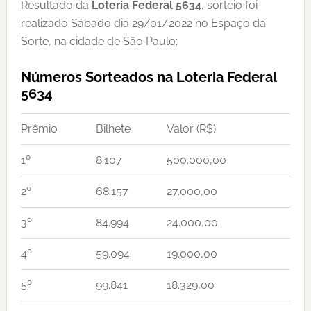
Resultado da
Loteria Federal 5634
, sorteio foi
realizado Sábado dia 29/01/2022 no Espaço da
Sorte, na cidade de São Paulo:
Números Sorteados na Loteria Federal
5634
Prêmio
Bilhete
Valor (R$)
1º
8.107
500.000,00
2º
68.157
27.000,00
3º
84.994
24.000,00
4º
59.094
19.000,00
5º
99.841
18.329,00