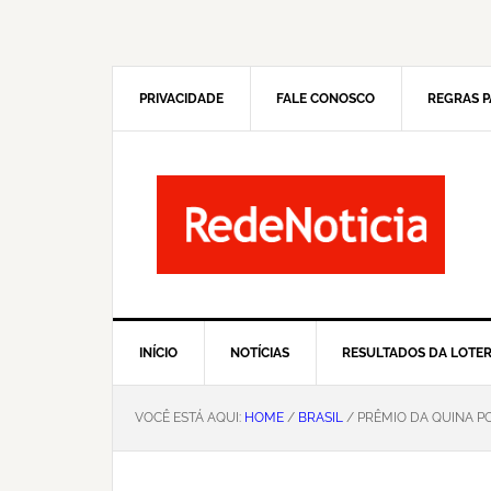
Pular
Skip
para
to
navegação
main
primária
content
PRIVACIDADE
FALE CONOSCO
REGRAS P
INÍCIO
NOTÍCIAS
RESULTADOS DA LOTER
VOCÊ ESTÁ AQUI:
HOME
/
BRASIL
/ PRÊMIO DA QUINA PO