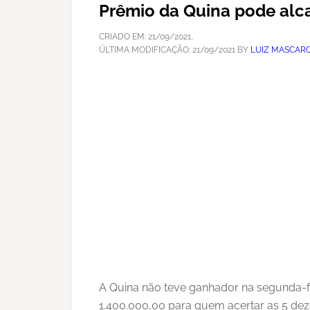
Prêmio da Quina pode alca
CRIADO EM:
21/09/2021
,
ÚLTIMA MODIFICAÇÃO:
21/09/2021
BY
LUIZ MASCAR
A Quina não teve ganhador na segunda-fe
1.400.000,00 para quem acertar as 5 dez