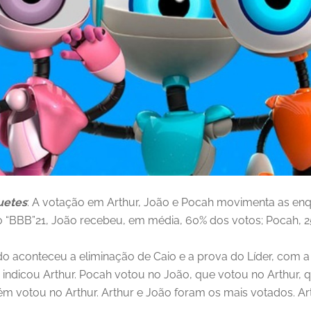
uetes
: A votação em Arthur, João e Pocah movimenta as enqu
“BBB”21, João recebeu, em média, 60% dos votos; Pocah, 25%
onteceu a eliminação de Caio e a prova do Líder, com a vit
e indicou Arthur. Pocah votou no João, que votou no Arthur, q
ém votou no Arthur. Arthur e João foram os mais votados. A