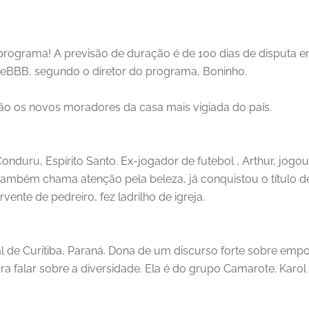
 programa! A previsão de duração é de 100 dias de disputa en
eBBB, segundo o diretor do programa, Boninho.
ão os novos moradores da casa mais vigiada do país.
 Conduru, Espírito Santo. Ex-jogador de futebol , Arthur, jogo
também chama atenção pela beleza, já conquistou o título de 
rvente de pedreiro, fez ladrilho de igreja.
al de Curitiba, Paraná. Dona de um discurso forte sobre emp
para falar sobre a diversidade. Ela é do grupo Camarote. Karo