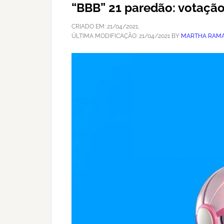
“BBB” 21 paredão: votaçã
CRIADO EM:
21/04/2021
,
ÚLTIMA MODIFICAÇÃO:
21/04/2021
BY
MARTHA RAMA