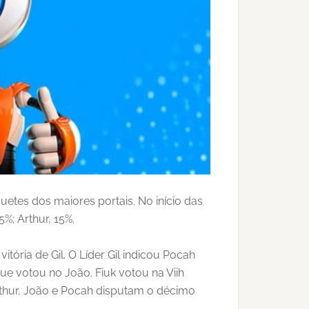
etes dos maiores portais. No início das
; Arthur, 15%.
ória de Gil. O Líder Gil indicou Pocah
ue votou no João. Fiuk votou na Viih
rthur, João e Pocah disputam o décimo