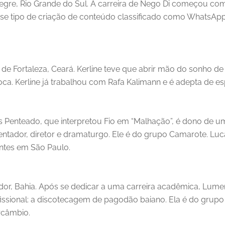
legre, Rio Grande do Sul. A carreira de Nego Di começou com
se tipo de criação de conteúdo classificado como WhatsAppe
l de Fortaleza, Ceará. Kerline teve que abrir mão do sonho
oca. Kerline já trabalhou com Rafa Kalimann e é adepta de esp
as Penteado, que interpretou Fio em “Malhação”, é dono de um
esentador, diretor e dramaturgo. Ele é do grupo Camarote. L
ntes em São Paulo.
vador, Bahia. Após se dedicar a uma carreira acadêmica, Lum
issional: a discotecagem de pagodão baiano. Ela é do grup
rcâmbio.