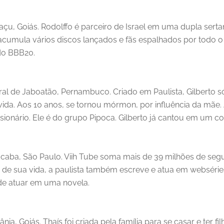
ruaçu, Goiás. Rodolffo é parceiro de Israel em uma dupla se
acumula vários discos lançados e fãs espalhados por todo o 
do BBB20.
l de Jaboatão, Pernambuco. Criado em Paulista, Gilberto só
vida. Aos 10 anos, se tornou mórmon, por influência da mãe
ssionário. Ele é do grupo Pipoca. Gilberto já cantou em um cor
rocaba, São Paulo. Viih Tube soma mais de 39 milhões de seg
 de sua vida, a paulista também escreve e atua em webséries
de atuar em uma novela.
ânia, Goiás. Thaís foi criada pela família para se casar e ter 