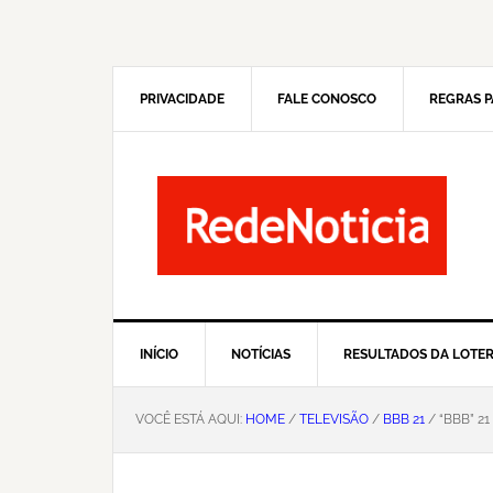
Pular
Skip
para
to
navegação
main
primária
content
PRIVACIDADE
FALE CONOSCO
REGRAS P
INÍCIO
NOTÍCIAS
RESULTADOS DA LOTER
VOCÊ ESTÁ AQUI:
HOME
/
TELEVISÃO
/
BBB 21
/ “BBB” 2