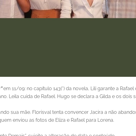
”
em 11/09: no capítulo 143(*) da novela, Lili garante a Rafael
 Leila cuida de Rafael. Hugo se declara a Gilda e os dois s
ndo sua mãe. Florisval tenta convencer Jacira a não abandon
 quem enviou as fotos de Eliza e Rafael para Lorena.
nte Demais”, sujeito a alteração de data e conteúdo.