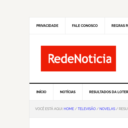
Pular
Skip
para
to
navegação
main
primária
content
PRIVACIDADE
FALE CONOSCO
REGRAS P
INÍCIO
NOTÍCIAS
RESULTADOS DA LOTER
VOCÊ ESTÁ AQUI:
HOME
/
TELEVISÃO
/
NOVELAS
/ RESU