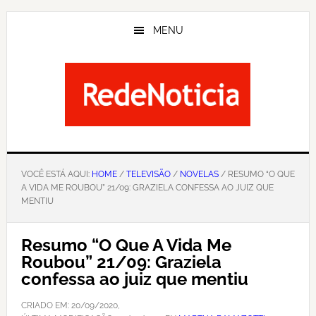
Skip
to
MENU
main
content
VOCÊ ESTÁ AQUI:
HOME
/
TELEVISÃO
/
NOVELAS
/ RESUMO “O QUE
A VIDA ME ROUBOU” 21/09: GRAZIELA CONFESSA AO JUIZ QUE
MENTIU
Resumo “O Que A Vida Me
Roubou” 21/09: Graziela
confessa ao juiz que mentiu
CRIADO EM:
20/09/2020
,