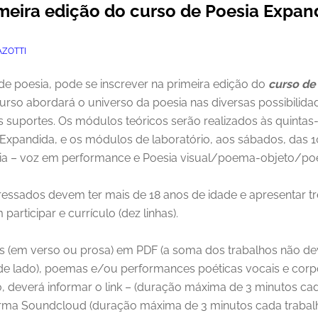
imeira edição do curso de Poesia Expan
ZOTTI
 de poesia, pode se inscrever na primeira edição do
curso de
 curso abordará o universo da poesia nas diversas possibilid
 suportes. Os módulos teóricos serão realizados às quintas-
Expandida, e os módulos de laboratório, aos sábados, das
a – voz em performance e Poesia visual/poema-objeto/poe
teressados devem ter mais de 18 anos de idade e apresentar tr
articipar e currículo (dez linhas).
 (em verso ou prosa) em PDF (a soma dos trabalhos não dev
s de lado), poemas e/ou performances poéticas vocais e cor
o, deverá informar o link – (duração máxima de 3 minutos ca
rma Soundcloud (duração máxima de 3 minutos cada trabalh