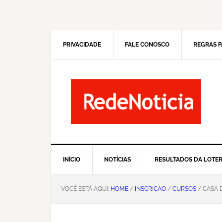
Pular
Skip
para
to
navegação
main
primária
content
PRIVACIDADE
FALE CONOSCO
REGRAS P
INÍCIO
NOTÍCIAS
RESULTADOS DA LOTER
VOCÊ ESTÁ AQUI:
HOME
/
INSCRICAO
/
CURSOS
/ CASA 