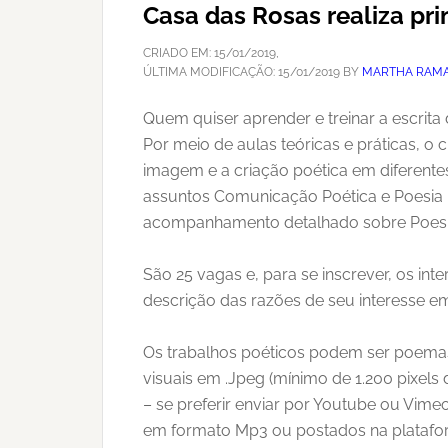
Casa das Rosas realiza pr
CRIADO EM:
15/01/2019
,
ÚLTIMA MODIFICAÇÃO:
15/01/2019
BY
MARTHA RAMA
Quem quiser aprender e treinar a escrita
Por meio de aulas teóricas e práticas, o
imagem e a criação poética em diferentes
assuntos Comunicação Poética e Poesia 
acompanhamento detalhado sobre Poesi
São 25 vagas e, para se inscrever, os in
descrição das razões de seu interesse em p
Os trabalhos poéticos podem ser poemas
visuais em .Jpeg (mínimo de 1.200 pixel
– se preferir enviar por Youtube ou Vime
em formato Mp3 ou postados na platafo