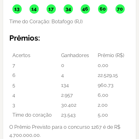
13
14
17
34
46
60
70
Time do Coração: Botafogo (RJ)
Prêmios:
Acertos
Ganhadores
Prêmio (R$)
7
0
0,00
6
4
22.529,15
5
134
960,73
4
2.957
6,00
3
30.402
2,00
Time do coração
23.543
5,00
O Prêmio Previsto para o concurso 1267 é de R$
4.700.000,00.