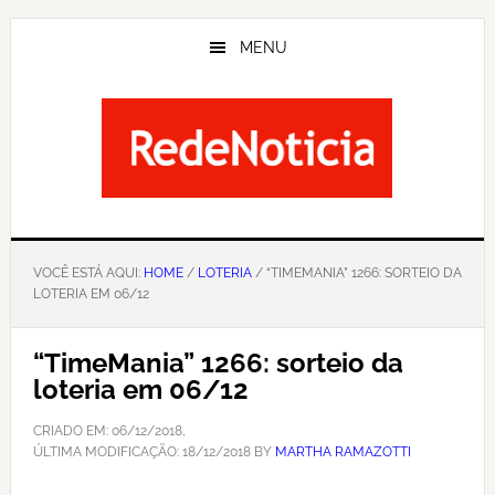
Skip
to
MENU
main
content
VOCÊ ESTÁ AQUI:
HOME
/
LOTERIA
/ “TIMEMANIA” 1266: SORTEIO DA
LOTERIA EM 06/12
“TimeMania” 1266: sorteio da
loteria em 06/12
CRIADO EM:
06/12/2018
,
ÚLTIMA MODIFICAÇÃO:
18/12/2018
BY
MARTHA RAMAZOTTI