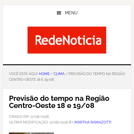
Skip
to
MENU
main
content
VOCÊ ESTÁ AQUI:
HOME
/
CLIMA
/ PREVISÃO DO TEMPO NA REGIÃO
CENTRO-OESTE 18 E 19/08
Previsão do tempo na Região
Centro-Oeste 18 e 19/08
CRIADO EM:
17/08/2018
,
ÚLTIMA MODIFICAÇÃO:
17/08/2018
BY
MARTHA RAMAZOTTI