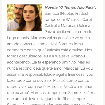
Novela “O Tempo Não Para”:
Samuca (Nicolas Prattes)
rompe com Waleska (Carol
Castro) e Marocas (Juliana
Paiva) aceita voltar com ele.
Logo depois, Marocas vai na pensão e vê que o
amado conversa com a rival. Samuca toma
coragem e conta que Waleska está grávida: “Nós
fomos descuidados, eu e a Waleska. Acabou
acontecendo. Ela tá esperando um filho. Mas eu
nunca escondi dela que te amo, Marocas. Eu vou
assumir a responsabilidade legal e financeira, vou
fazer tudo como deve ser. Mas só como pai. Eu
quero viver com você, Marocas. Você é a mulher
que eu amo”. Marocas rompe com Samuel e afirma
que um pai deve estar junto do filho, sempre.
Samuca fica chocado. Marocas chora na rua. Cena