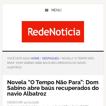
Skip
to
MENU
main
content
VOCÊ ESTÁ AQUI:
HOME
/
DESTAQUES
/ NOVELA “O TEMPO NÃO
PARA”: DOM SABINO ABRE BAÚS RECUPERADOS DO NAVIO
ALBATROZ
Novela “O Tempo Não Para”: Dom
Sabino abre baús recuperados do
navio Albatroz
CRIADO EM:
12/10/2018
,