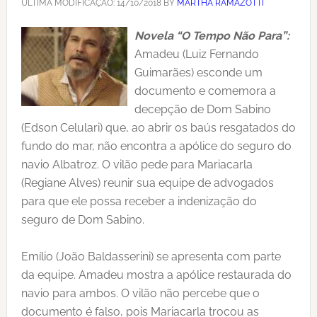
ÚLTIMA MODIFICAÇÃO:
14/10/2018
BY
MARTHA RAMAZOTTI
Novela “O Tempo Não Para”:
Amadeu (Luiz Fernando
Guimarães) esconde um
documento e comemora a
decepção de Dom Sabino
(Edson Celulari) que, ao abrir os baús resgatados do
fundo do mar, não encontra a apólice do seguro do
navio Albatroz. O vilão pede para Mariacarla
(Regiane Alves) reunir sua equipe de advogados
para que ele possa receber a indenização do
seguro de Dom Sabino.
Emílio (João Baldasserini) se apresenta com parte
da equipe. Amadeu mostra a apólice restaurada do
navio para ambos. O vilão não percebe que o
documento é falso, pois Mariacarla trocou as