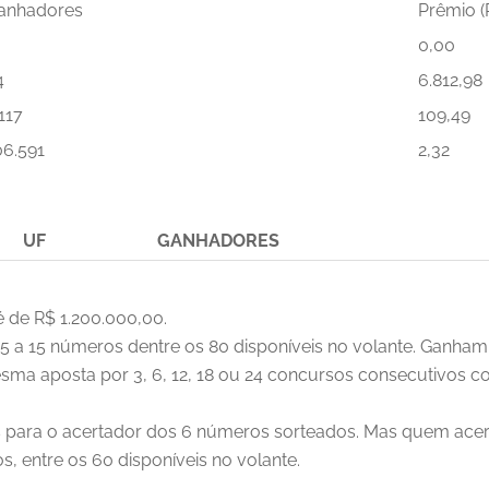
anhadores
Prêmio (
0,00
4
6.812,98
117
109,49
06.591
2,32
UF
GANHADORES
é de R$ 1.200.000,00.
e 5 a 15 números dentre os 80 disponíveis no volante. Ganham
ma aposta por 3, 6, 12, 18 ou 24 concursos consecutivos c
es para o acertador dos 6 números sorteados. Mas quem ac
, entre os 60 disponíveis no volante.