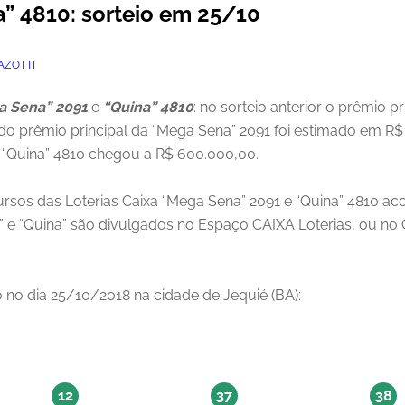
” 4810: sorteio em 25/10
AZOTTI
a Sena” 2091
e
“Quina” 4810
: no sorteio anterior o prêmio p
do prêmio principal da “Mega Sena” 2091 foi estimado em R$
a “Quina” 4810 chegou a R$ 600.000,00.
rsos das Loterias Caixa “Mega Sena” 2091 e “Quina” 4810 aco
a” e “Quina” são divulgados no Espaço CAIXA Loterias, ou n
do no dia 25/10/2018 na cidade de Jequié (BA):
12
37
38