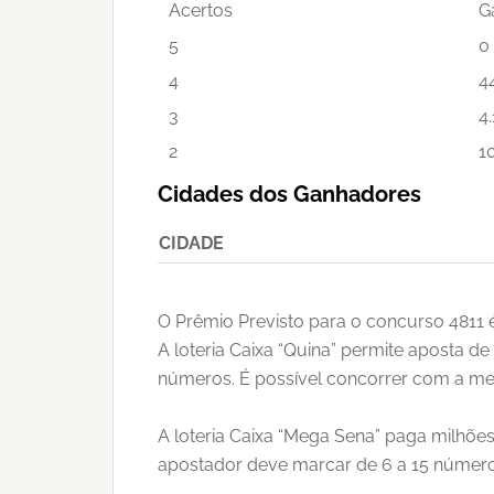
Acertos
G
5
0
4
4
3
4.
2
1
Cidades dos Ganhadores
CIDADE
O Prêmio Previsto para o concurso 4811 
A loteria Caixa “Quina” permite aposta d
números. É possível concorrer com a mes
A loteria Caixa “Mega Sena” paga milhõ
apostador deve marcar de 6 a 15 números