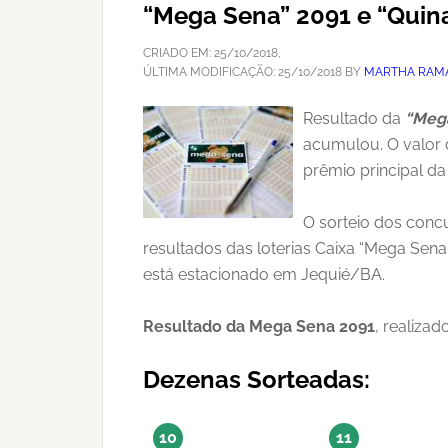
“Mega Sena” 2091 e “Quina
CRIADO EM:
25/10/2018
,
ÚLTIMA MODIFICAÇÃO:
25/10/2018
BY
MARTHA RAM
Resultado da
“Meg
acumulou. O valor 
prêmio principal d
O sorteio dos concu
resultados das loterias Caixa “Mega Sen
está estacionado em Jequié/BA.
Resultado da Mega Sena 2091
, realiza
Dezenas Sorteadas:
10
11