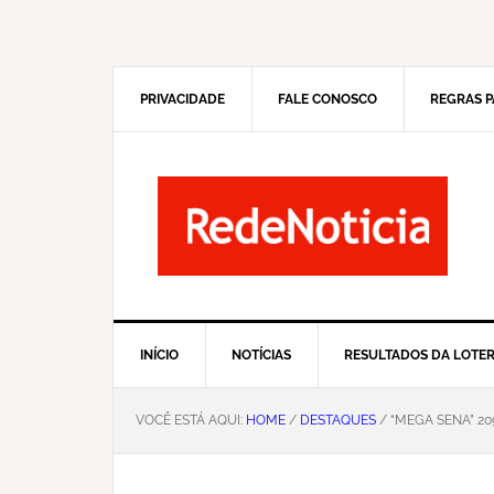
Pular
Skip
para
to
navegação
main
primária
content
PRIVACIDADE
FALE CONOSCO
REGRAS P
INÍCIO
NOTÍCIAS
RESULTADOS DA LOTER
VOCÊ ESTÁ AQUI:
HOME
/
DESTAQUES
/ “MEGA SENA” 209