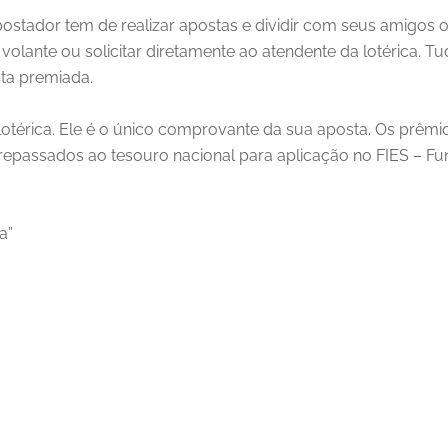
ostador tem de realizar apostas e dividir com seus amigos o
olante ou solicitar diretamente ao atendente da lotérica. T
ta premiada.
lotérica. Ele é o único comprovante da sua aposta. Os prêm
o repassados ao tesouro nacional para aplicação no FIES – 
a”