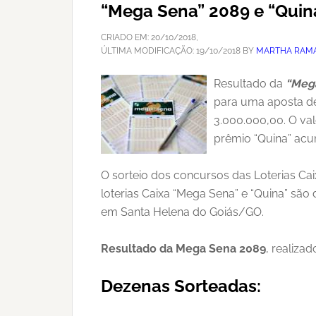
“Mega Sena” 2089 e “Quin
CRIADO EM:
20/10/2018
,
ÚLTIMA MODIFICAÇÃO:
19/10/2018
BY
MARTHA RAMA
Resultado da
“Meg
para uma aposta de
3.000.000,00. O val
prêmio “Quina” ac
O sorteio dos concursos das Loterias Ca
loterias Caixa “Mega Sena” e “Quina” sã
em Santa Helena do Goiás/GO.
Resultado da Mega Sena 2089
, realiza
Dezenas Sorteadas: