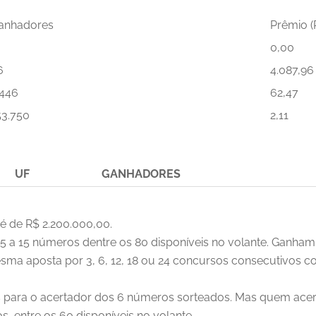
anhadores
Prêmio (
0,00
6
4.087,96
.446
62,47
53.750
2,11
UF
GANHADORES
é de R$ 2.200.000,00.
e 5 a 15 números dentre os 80 disponíveis no volante. Ganham
ma aposta por 3, 6, 12, 18 ou 24 concursos consecutivos c
es para o acertador dos 6 números sorteados. Mas quem ac
, entre os 60 disponíveis no volante.