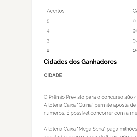
Acertos
G
5
0
4
9
3
9
2
1
Cidades dos Ganhadores
CIDADE
O Prêmio Previsto para o concurso 4807 
A loteria Caixa “Quina” permite aposta d
números. É possível concorrer com a mes
A loteria Caixa “Mega Sena” paga milhõ
apostador deve marcar de 6 a 15 números