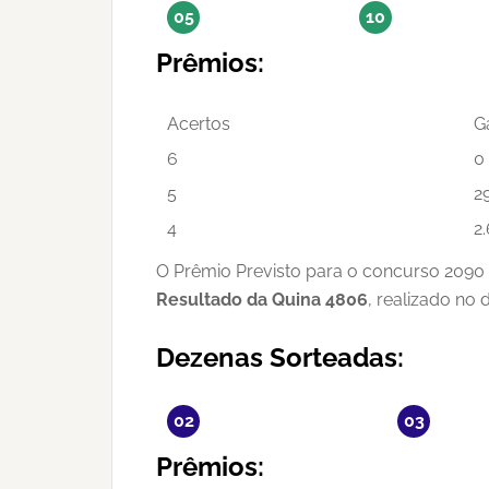
05
10
Prêmios:
Acertos
G
6
0
5
2
4
2
O Prêmio Previsto para o concurso 2090 
Resultado da Quina 4806
, realizado no
Dezenas Sorteadas:
02
03
Prêmios: