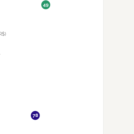
49
R$)
4
78