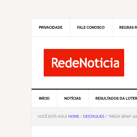
Pular
Skip
para
to
navegação
main
primária
content
PRIVACIDADE
FALE CONOSCO
REGRAS P
INÍCIO
NOTÍCIAS
RESULTADOS DA LOTER
VOCÊ ESTÁ AQUI:
HOME
/
DESTAQUES
/ “MEGA SENA” 208