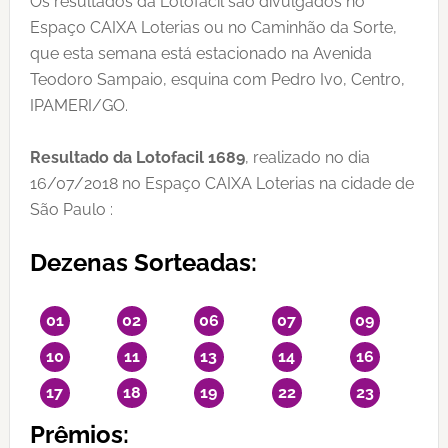
Os resultados da Lotofácil são divulgados no
Espaço CAIXA Loterias ou no Caminhão da Sorte,
que esta semana está estacionado na Avenida
Teodoro Sampaio, esquina com Pedro Ivo, Centro,
IPAMERI/GO.
Resultado da Lotofacil 1689
, realizado no dia
16/07/2018 no Espaço CAIXA Loterias na cidade de
São Paulo :
Dezenas Sorteadas:
01
02
06
07
09
10
11
13
14
16
17
18
19
22
23
Prêmios: