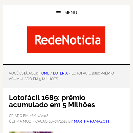
Skip
to
MENU
main
content
VOCÊ ESTÁ AQUI:
HOME
/
LOTERIA
/ LOTOFÁCIL 1689: PRÊMIO
ACUMULADO EM 5 MILHÕES
Lotofácil 1689: prêmio
acumulado em 5 Milhões
CRIADO EM:
16/07/2018
,
ÚLTIMA MODIFICAÇÃO:
16/07/2018
BY
MARTHA RAMAZOTTI