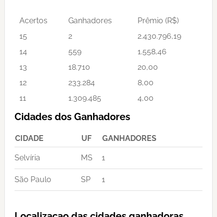
Acertos
Ganhadores
Prêmio (R$)
15
2
2.430.796,19
14
559
1.558,46
13
18.710
20,00
12
233.284
8,00
11
1.309.485
4,00
Cidades dos Ganhadores
CIDADE
UF
GANHADORES
Selvíria
MS
1
São Paulo
SP
1
Localizacao das cidades ganhadoras