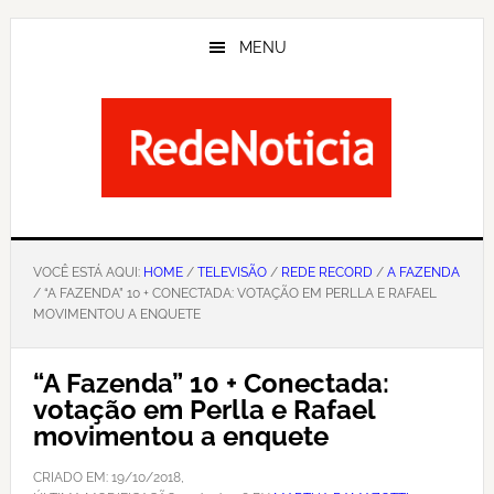
Skip
to
MENU
main
content
VOCÊ ESTÁ AQUI:
HOME
/
TELEVISÃO
/
REDE RECORD
/
A FAZENDA
/ “A FAZENDA” 10 + CONECTADA: VOTAÇÃO EM PERLLA E RAFAEL
MOVIMENTOU A ENQUETE
“A Fazenda” 10 + Conectada:
votação em Perlla e Rafael
movimentou a enquete
CRIADO EM:
19/10/2018
,