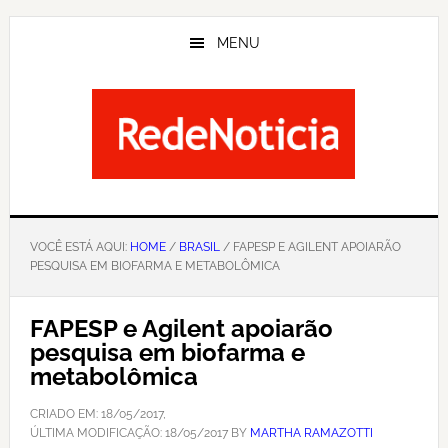
Skip
to
MENU
main
content
VOCÊ ESTÁ AQUI:
HOME
/
BRASIL
/ FAPESP E AGILENT APOIARÃO
PESQUISA EM BIOFARMA E METABOLÔMICA
FAPESP e Agilent apoiarão
pesquisa em biofarma e
metabolômica
CRIADO EM:
18/05/2017
,
ÚLTIMA MODIFICAÇÃO:
18/05/2017
BY
MARTHA RAMAZOTTI