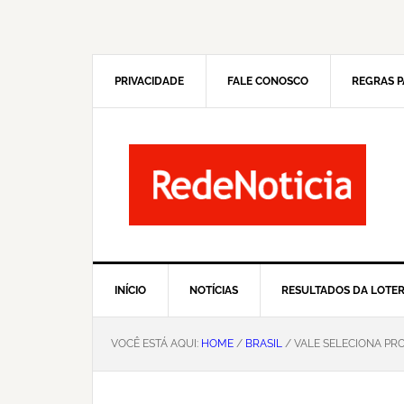
Pular
Skip
para
to
navegação
main
primária
content
PRIVACIDADE
FALE CONOSCO
REGRAS P
INÍCIO
NOTÍCIAS
RESULTADOS DA LOTER
VOCÊ ESTÁ AQUI:
HOME
/
BRASIL
/ VALE SELECIONA PR