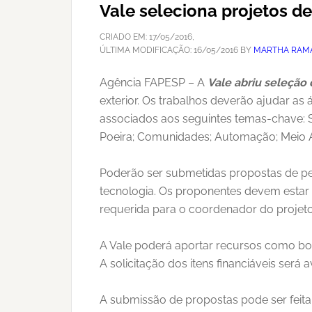
Vale seleciona projetos d
CRIADO EM:
17/05/2016
,
ÚLTIMA MODIFICAÇÃO:
16/05/2016
BY
MARTHA RAM
Agência FAPESP – A
Vale abriu seleção 
exterior. Os trabalhos deverão ajudar as
associados aos seguintes temas-chave: S
Poeira; Comunidades; Automação; Meio Am
Poderão ser submetidas propostas de pes
tecnologia. Os proponentes devem estar v
requerida para o coordenador do projeto 
A Vale poderá aportar recursos como bol
A solicitação dos itens financiáveis será
A submissão de propostas pode ser feita 