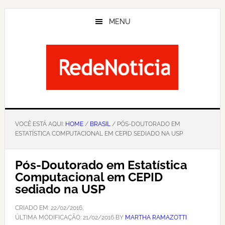
Skip
to
MENU
main
content
VOCÊ ESTÁ AQUI:
HOME
/
BRASIL
/ PÓS-DOUTORADO EM
ESTATÍSTICA COMPUTACIONAL EM CEPID SEDIADO NA USP
Pós-Doutorado em Estatística
Computacional em CEPID
sediado na USP
CRIADO EM:
22/02/2016
,
ÚLTIMA MODIFICAÇÃO:
21/02/2016
BY
MARTHA RAMAZOTTI