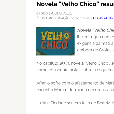
Novela “Velho Chico” resu
CRIADO EM:
08/09/2016
,
ÚLTIMA MODIFICAÇÃO:
08/09/2016
BY
LUCAS ATHAY
Novela “Velho Chi
lhe entregou nomes
exigência da matria
embora de Grotas. A
No capítulo 155(*), novela “Velho Chico”,
como conseguiu pistas sobre o esquema 
Afrânio sofre com o afastamento de Mart
encontra Martim dormindo em uma cano
Luzia e Piedade sentem falta de Beatriz. 