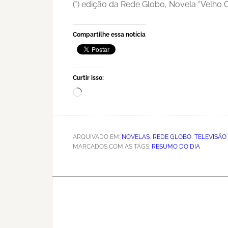
(*) edição da Rede Globo, Novela “Velho C
Compartilhe essa notícia
Curtir isso:
Carregando...
ARQUIVADO EM:
NOVELAS
,
REDE GLOBO
,
TELEVISÃO
MARCADOS COM AS TAGS:
RESUMO DO DIA