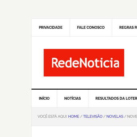
Pular
Skip
para
to
navegação
main
primária
content
PRIVACIDADE
FALE CONOSCO
REGRAS P
INÍCIO
NOTÍCIAS
RESULTADOS DA LOTER
VOCÊ ESTÁ AQUI:
HOME
/
TELEVISÃO
/
NOVELAS
/ NOVE