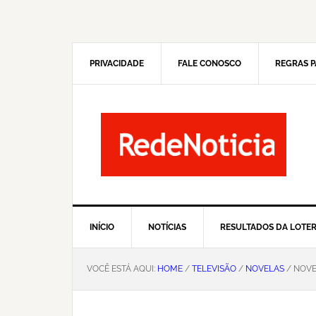
Pular
Skip
para
to
navegação
main
primária
content
PRIVACIDADE
FALE CONOSCO
REGRAS P
INÍCIO
NOTÍCIAS
RESULTADOS DA LOTER
VOCÊ ESTÁ AQUI:
HOME
/
TELEVISÃO
/
NOVELAS
/ NOVE