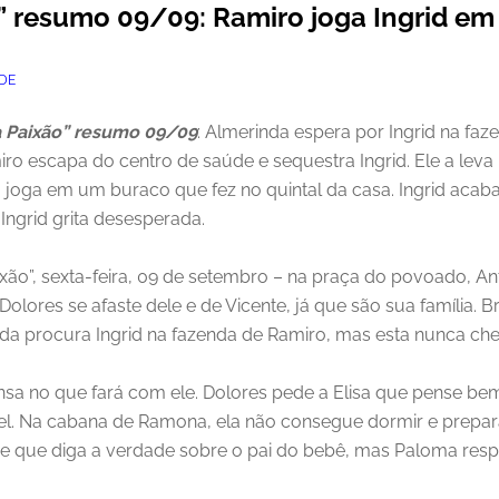
” resumo 09/09: Ramiro joga Ingrid e
DE
 Paixão” resumo 09/09
: Almerinda espera por Ingrid na faz
ro escapa do centro de saúde e sequestra Ingrid. Ele a leva 
 joga em um buraco que fez no quintal da casa. Ingrid acab
 Ingrid grita desesperada.
aixão”, sexta-feira, 09 de setembro – na praça do povoado, 
Dolores se afaste dele e de Vicente, já que são sua família. 
inda procura Ingrid na fazenda de Ramiro, mas esta nunca ch
sa no que fará com ele. Dolores pede a Elisa que pense be
ael. Na cabana de Ramona, ela não consegue dormir e prep
que diga a verdade sobre o pai do bebê, mas Paloma respo