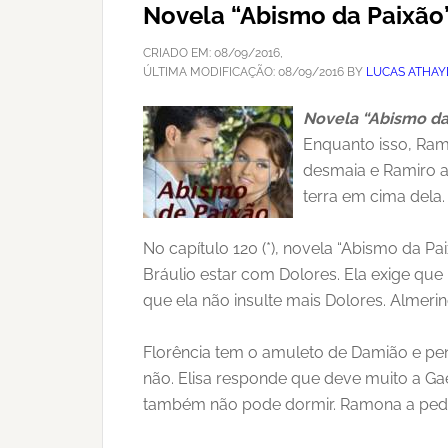
Novela “Abismo da Paixão
CRIADO EM:
08/09/2016
,
ÚLTIMA MODIFICAÇÃO:
08/09/2016
BY
LUCAS ATHAY
Novela “Abismo da
Enquanto isso, Rami
desmaia e Ramiro a
terra em cima dela.
No capítulo 120 (*), novela “Abismo da P
Bráulio estar com Dolores. Ela exige que 
que ela não insulte mais Dolores. Almer
Florência tem o amuleto de Damião e pen
não. Elisa responde que deve muito a G
também não pode dormir. Ramona a pede 