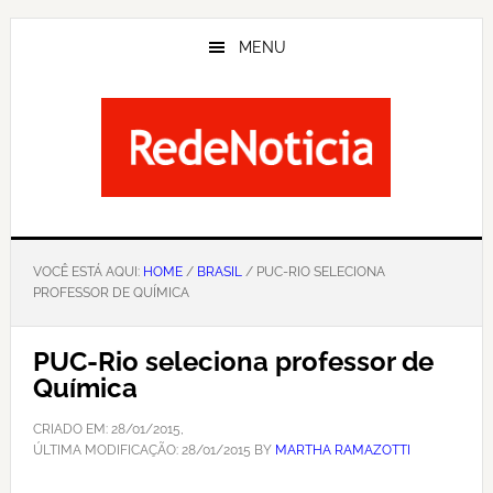
Skip
to
MENU
main
content
VOCÊ ESTÁ AQUI:
HOME
/
BRASIL
/ PUC-RIO SELECIONA
PROFESSOR DE QUÍMICA
PUC-Rio seleciona professor de
Química
CRIADO EM:
28/01/2015
,
ÚLTIMA MODIFICAÇÃO:
28/01/2015
BY
MARTHA RAMAZOTTI