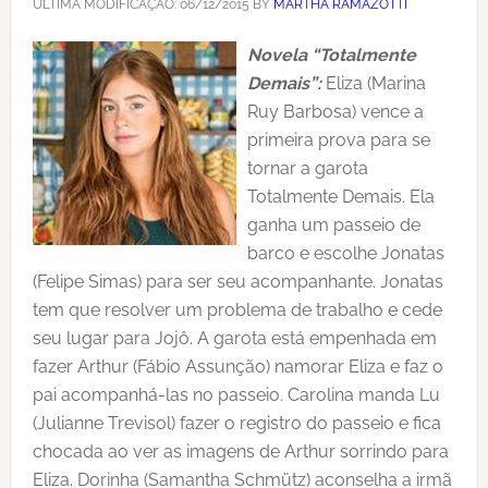
ÚLTIMA MODIFICAÇÃO:
06/12/2015
BY
MARTHA RAMAZOTTI
Novela “Totalmente
Demais”:
Eliza (Marina
Ruy Barbosa) vence a
primeira prova para se
tornar a garota
Totalmente Demais. Ela
ganha um passeio de
barco e escolhe Jonatas
(Felipe Simas) para ser seu acompanhante. Jonatas
tem que resolver um problema de trabalho e cede
seu lugar para Jojô. A garota está empenhada em
fazer Arthur (Fábio Assunção) namorar Eliza e faz o
pai acompanhá-las no passeio. Carolina manda Lu
(Julianne Trevisol) fazer o registro do passeio e fica
chocada ao ver as imagens de Arthur sorrindo para
Eliza. Dorinha (Samantha Schmütz) aconselha a irmã