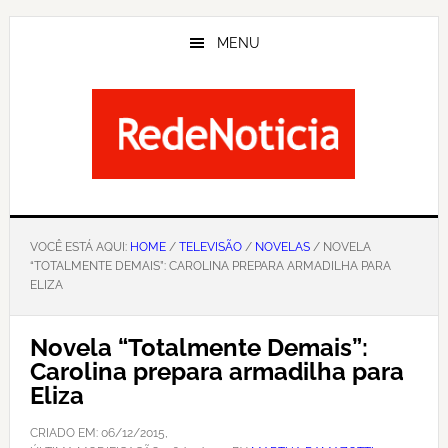
Skip
to
MENU
main
content
VOCÊ ESTÁ AQUI:
HOME
/
TELEVISÃO
/
NOVELAS
/ NOVELA
“TOTALMENTE DEMAIS”: CAROLINA PREPARA ARMADILHA PARA
ELIZA
Novela “Totalmente Demais”:
Carolina prepara armadilha para
Eliza
CRIADO EM:
06/12/2015
,