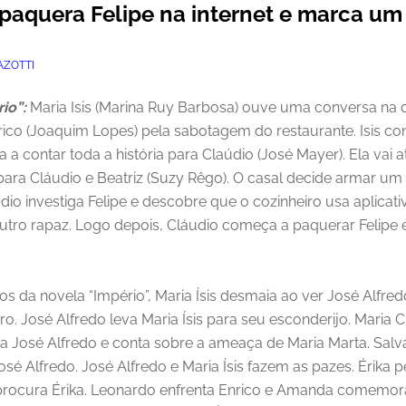
 paquera Felipe na internet e marca u
ZOTTI
io”:
Maria Isis (Marina Ruy Barbosa) ouve uma conversa na q
rico (Joaquim Lopes) pela sabotagem do restaurante. Isis con
a a contar toda a história para Claúdio (José Mayer). Ela vai 
ara Cláudio e Beatriz (Suzy Rêgo). O casal decide armar um 
dio investiga Felipe e descobre que o cozinheiro usa aplicati
tro rapaz. Logo depois, Cláudio começa a paquerar Felipe
s da novela “Império”, Maria Ísis desmaia ao ver José Alfred
. José Alfredo leva Maria Ísis para seu esconderijo. Maria 
ura José Alfredo e conta sobre a ameaça de Maria Marta. Sal
sé Alfredo. José Alfredo e Maria Ísis fazem as pazes. Érika
o procura Érika. Leonardo enfrenta Enrico e Amanda comemor