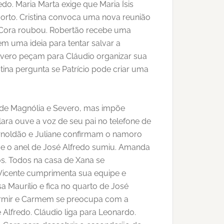
do. Maria Marta exige que Maria Ísis
morto. Cristina convoca uma nova reunião
ue Cora roubou. Robertão recebe uma
em uma ideia para tentar salvar a
Severo peçam para Cláudio organizar sua
tina pergunta se Patrício pode criar uma
a de Magnólia e Severo, mas impõe
lara ouve a voz de seu pai no telefone de
 Arnoldão e Juliane confirmam o namoro
ue o anel de José Alfredo sumiu. Amanda
tos. Todos na casa de Xana se
 Vicente cumprimenta sua equipe e
a Maurílio e fica no quarto de José
 dormir e Carmem se preocupa com a
 Alfredo. Cláudio liga para Leonardo.