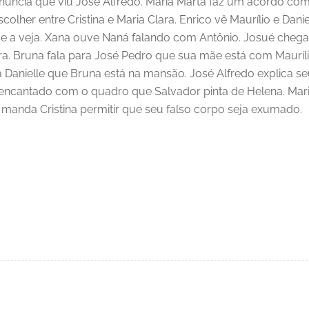
nuncia que viu José Alfredo. Maria Marta faz um acordo com
scolher entre Cristina e Maria Clara. Enrico vê Maurílio e D
ãe a veja. Xana ouve Naná falando com Antônio. Josué chega 
ra. Bruna fala para José Pedro que sua mãe está com Maurí
a a Danielle que Bruna está na mansão. José Alfredo explica
ca encantado com o quadro que Salvador pinta de Helena. Mar
 manda Cristina permitir que seu falso corpo seja exumado.