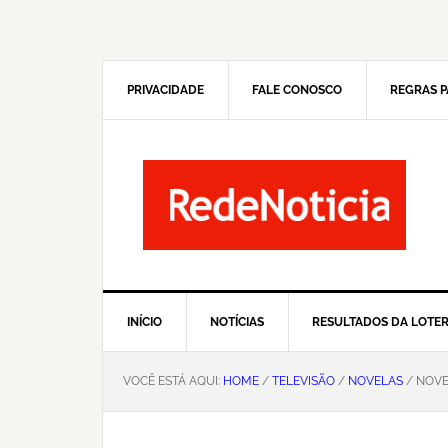
Pular
Skip
para
to
navegação
main
primária
content
PRIVACIDADE
FALE CONOSCO
REGRAS P
INÍCIO
NOTÍCIAS
RESULTADOS DA LOTER
VOCÊ ESTÁ AQUI:
HOME
/
TELEVISÃO
/
NOVELAS
/ NOVE