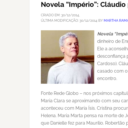
Novela “Império”: Cláudio
CRIADO EM:
30/12/2014
,
ÚLTIMA MODIFICAÇÃO:
30/12/2014
BY
MARTHA RAMA
Novela “Impér
dinheiro de En
Ele a aconselh
desconfiança p
Cardoso). Cláu
casado com ou
encontro.
Fonte Rede Globo – nos próximos capítulo
Maria Clara se aproximando com seu carro
aconteceu com Maria Ísis. Cristina proc
Helena. Maria Marta pensa na morte de Jo
que Danielle fez para Maurílio. Robertã