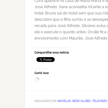
Cora aparece na casa de Maria Marta e a
José Alfredo. Xana aconselha Vicente a e
hotel. Bruna sai do hotel sem que sua m
descobre que a filha sumiu e se desespe
recado para José Alfredo. Silviano avis
ele o execute o quanto antes. Orville fi
envolvimento com Maurílio. José Alfredo
Compartilhe essa notícia
Curtir isso:
Carregando...
ARQUIVADO EM:
NOVELAS
,
REDE GLOBO
,
TELEVISÃO