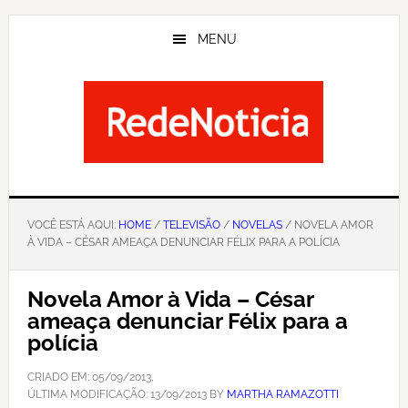
Skip
to
MENU
main
content
VOCÊ ESTÁ AQUI:
HOME
/
TELEVISÃO
/
NOVELAS
/ NOVELA AMOR
À VIDA – CÉSAR AMEAÇA DENUNCIAR FÉLIX PARA A POLÍCIA
Novela Amor à Vida – César
ameaça denunciar Félix para a
polícia
CRIADO EM:
05/09/2013
,
ÚLTIMA MODIFICAÇÃO:
13/09/2013
BY
MARTHA RAMAZOTTI