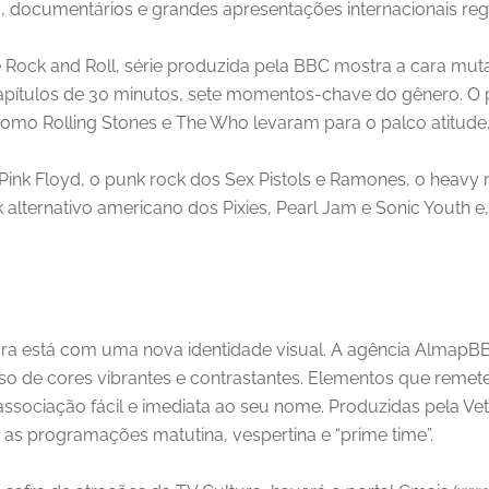
s, documentários e grandes apresentações internacionais re
de Rock and Roll, série produzida pela BBC mostra a cara mu
apítulos de 30 minutos, sete momentos-chave do gênero. O
como Rolling Stones e The Who levaram para o palco atitude,
Pink Floyd, o punk rock dos Sex Pistols e Ramones, o heavy m
alternativo americano dos Pixies, Pearl Jam e Sonic Youth e, p
ura está com uma nova identidade visual. A agência AlmapB
uso de cores vibrantes e contrastantes. Elementos que remet
ociação fácil e imediata ao seu nome. Produzidas pela Vet
s programações matutina, vespertina e “prime time”.