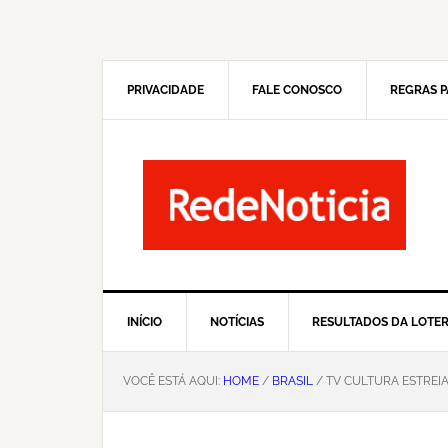
Pular
Skip
para
to
navegação
main
primária
content
PRIVACIDADE
FALE CONOSCO
REGRAS P
INÍCIO
NOTÍCIAS
RESULTADOS DA LOTER
VOCÊ ESTÁ AQUI:
HOME
/
BRASIL
/ TV CULTURA ESTREI