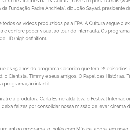
a safra de atrações da TV Cultura, haverá o portal Cmais (
a da Fundação Padre Anchieta”, diz João Sayad, presidente d
de todos os vídeos produzidos pela FPA. A Cultura segue o 
ca e confere poder visual ao tour do internauta. Os programa
e HD (high definition).
e os 15 anos do programa Cocoricó que terá 26 episódios iné
 o Cientista, Timmy e seus amigos, O Papel das Histórias, 
 a programação infantil.
i e a produtora Carla Esmeralda leva o Festival Internaciona
 deixa felizes por consolidar nossa missão de levar cinema d
u um antigo programa, o Inglês com Música, agora, em novo