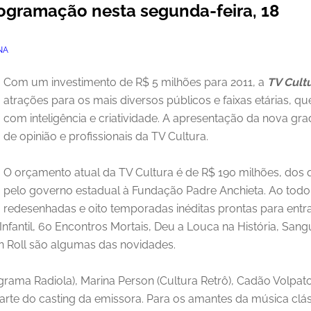
rogramação nesta segunda-feira, 18
NA
Com um investimento de R$ 5 milhões para 2011, a
TV Cult
atrações para os mais diversos públicos e faixas etárias, q
com inteligência e criatividade. A apresentação da nova gra
de opinião e profissionais da TV Cultura.
O orçamento atual da TV Cultura é de R$ 190 milhões, dos 
pelo governo estadual à Fundação Padre Anchieta. Ao todo 
redesenhadas e oito temporadas inéditas prontas para entrar 
 Infantil, 60 Encontros Mortais, Deu a Louca na História, San
n Roll são algumas das novidades.
ma Radiola), Marina Person (Cultura Retrô), Cadão Volpato (
rte do casting da emissora. Para os amantes da música clá