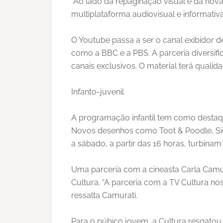
“Ao lado da repaginação visual e da nov
multiplataforma audiovisual e informativ
O Youtube passa a ser o canal exibidor 
como a BBC e a PBS. A parceria diversifi
canais exclusivos. O material terá qualidad
Infanto-juvenil
A programação infantil tem como destaqu
Novos desenhos como Toot & Poodle, Sid,
a sábado, a partir das 16 horas, turbinam
Uma parceria com a cineasta Carla Camurat
Cultura. “A parceria com a TV Cultura nos
ressalta Camurati.
Para o púbico jovem, a Cultura resgato