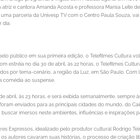
az a atriz e cantora Amanda Acosta e professora Marisa Leite 
 uma parceria da Univesp TV com o Centro Paula Souza, vai a
 dia.
pelo público em sua primeira edição, o Telefilmes Cultura 
om estréia no dia 30 de abril, às 22 horas, o Telefilmes Cul
dos por tema-cenário, a região da Luz, em São Paulo. Com l
da comédia ao suspense.
e abril, às 23 horas, e será exibida semanalmente, sempre às
es foram enviados para as principais cidades do mundo, do Ca
buscar imersos neste ambientes, influências e inspirações par
Expressos, idealizado pelo produtor cultural Rodrigo Teix
os autores cavaram suas histórias, o processo de criação lit