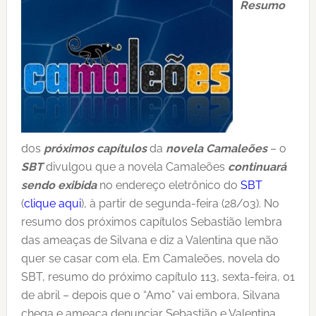
Resumo
dos
próximos capítulos
da
novela Camaleões
– o
SBT
divulgou que a novela Camaleões
continuará
sendo exibida
no endereço eletrônico do
SBT
(
clique aqui
), à partir de segunda-feira (28/03). No
resumo dos próximos capítulos Sebastião lembra
das ameaças de Silvana e diz a Valentina que não
quer se casar com ela. Em Camaleões, novela do
SBT, resumo do próximo capítulo 113, sexta-feira, 01
de abril – depois que o “Amo” vai embora, Silvana
chega e ameaça denunciar Sebastião e Valentina