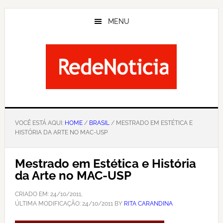
Skip
to
MENU
main
content
VOCÊ ESTÁ AQUI:
HOME
/
BRASIL
/ MESTRADO EM ESTÉTICA E
HISTÓRIA DA ARTE NO MAC-USP
Mestrado em Estética e História
da Arte no MAC-USP
CRIADO EM:
24/10/2011
,
ÚLTIMA MODIFICAÇÃO:
24/10/2011
BY
RITA CARANDINA