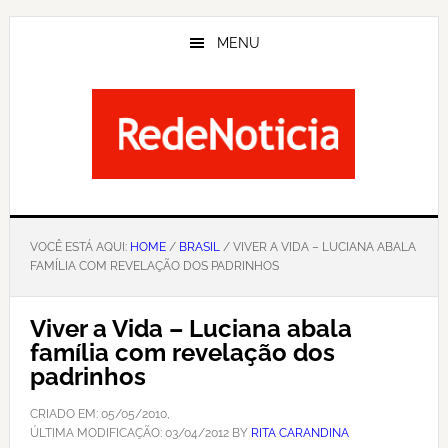
Skip
to
MENU
main
content
VOCÊ ESTÁ AQUI:
HOME
/
BRASIL
/ VIVER A VIDA – LUCIANA ABALA
FAMÍLIA COM REVELAÇÃO DOS PADRINHOS
Viver a Vida – Luciana abala
família com revelação dos
padrinhos
CRIADO EM:
05/05/2010
,
ÚLTIMA MODIFICAÇÃO:
03/04/2012
BY
RITA CARANDINA