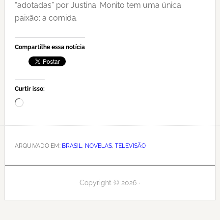
“adotadas” por Justina. Monito tem uma única
paixão: a comida.
Compartilhe essa notícia
Curtir isso:
Carregando...
ARQUIVADO EM:
BRASIL
,
NOVELAS
,
TELEVISÃO
Copyright © 2026 ·