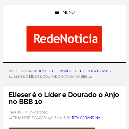
Skip
to
MENU
main
content
VOCÊ ESTÁ AQUI:
HOME
/
TELEVISÃO
/
BIG BROTHER BRASIL
/
ELIESER É O LÍDER E DOURADO O ANJO NO BBB 10
Elieser é o Líder e Dourado o Anjo
no BBB 10
CRIADO EM:
19/02/2010
,
ÚLTIMA MODIFICAÇÃO:
13/08/2018
BY
RITA CARANDINA