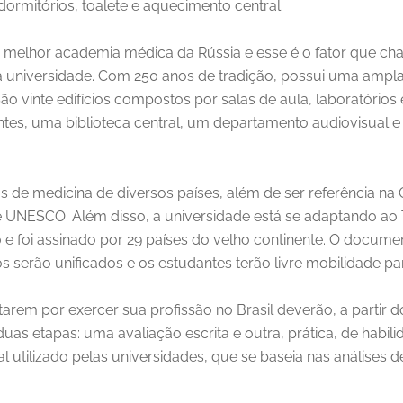
dormitórios, toalete e aquecimento central.
melhor academia médica da Rússia e esse é o fator que cham
a universidade. Com 250 anos de tradição, possui uma ampla 
 vinte edifícios compostos por salas de aula, laboratórios e
ntes, uma biblioteca central, um departamento audiovisual
 de medicina de diversos países, além de ser referência na
 UNESCO. Além disso, a universidade está se adaptando ao
10 e foi assinado por 29 países do velho continente. O docu
dos serão unificados e os estudantes terão livre mobilidade pa
arem por exercer sua profissão no Brasil deverão, a partir 
m duas etapas: uma avaliação escrita e outra, prática, de habi
l utilizado pelas universidades, que se baseia nas análises