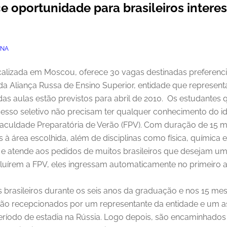
e oportunidade para brasileiros intere
INA
lizada em Moscou, oferece 30 vagas destinadas preferencia
a Aliança Russa de Ensino Superior, entidade que representa
 das aulas estão previstos para abril de 2010. Os estudante
cesso seletivo não precisam ter qualquer conhecimento do i
 Faculdade Preparatória de Verão (FPV). Com duração de 15 
 à área escolhida, além de disciplinas como física, química 
e atende aos pedidos de muitos brasileiros que desejam um
cluírem a FPV, eles ingressam automaticamente no primeiro
s brasileiros durante os seis anos da graduação e nos 15 mes
são recepcionados por um representante da entidade e um 
período de estadia na Rússia. Logo depois, são encaminhado