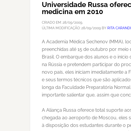
Universidade Russa oferec
medicina em 2010
CRIADO EM:
28/09/2009
,
ÚLTIMA MODIFICAÇÃO:
28/09/2009
BY
RITA CARAND
A Academia Médica Sechenov (MMA), loca
preenchidas até 15 de outubro por meio d
Brasil. O embarque dos alunos e o início
na Rússia e pretendem participar do pro
novo país, eles iniciam imediatamente a
e seus termos técnicos que são aplicados
longa da Faculdade Preparatória Normal 
importante salientar que, assim que con
A Aliança Russa oferece total suporte ao
chegada ao aeroporto de Moscou, eles 
à disposição dos estudantes durante o 