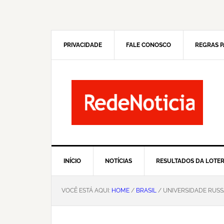
Pular
Skip
para
to
navegação
main
primária
content
PRIVACIDADE
FALE CONOSCO
REGRAS P
INÍCIO
NOTÍCIAS
RESULTADOS DA LOTER
VOCÊ ESTÁ AQUI:
HOME
/
BRASIL
/ UNIVERSIDADE RUSS