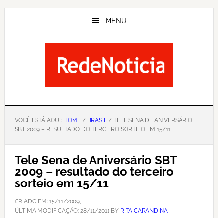
Skip
to
MENU
main
content
VOCÊ ESTÁ AQUI:
HOME
/
BRASIL
/ TELE SENA DE ANIVERSÁRIO
SBT 2009 – RESULTADO DO TERCEIRO SORTEIO EM 15/11
Tele Sena de Aniversário SBT
2009 – resultado do terceiro
sorteio em 15/11
CRIADO EM:
15/11/2009
,
ÚLTIMA MODIFICAÇÃO:
28/11/2011
BY
RITA CARANDINA