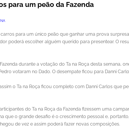
ros para um peão da Fazenda
INA
r 2 carros para um único peão que ganhar uma prova surpres
ador poderá escolher alguém querido para presentear. O res
 Fazenda durante a votação do Ta na Roça desta semana, ond
Pedro votaram no Dado. O desempate ficou para Danni Carlos
assim o Ta na Roça ficou completo com Danni Carlos que pe
participantes do Ta na Roça da Fazenda fizessem uma campan
a que o grande desafio é o crescimento pessoal e, portanto,
o chegou de vez e assim poderá fazer novas composições.