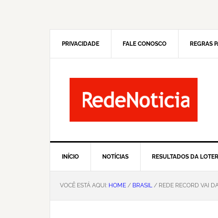
Pular
Skip
para
to
navegação
main
primária
content
PRIVACIDADE
FALE CONOSCO
REGRAS P
INÍCIO
NOTÍCIAS
RESULTADOS DA LOTER
VOCÊ ESTÁ AQUI:
HOME
/
BRASIL
/ REDE RECORD VAI D