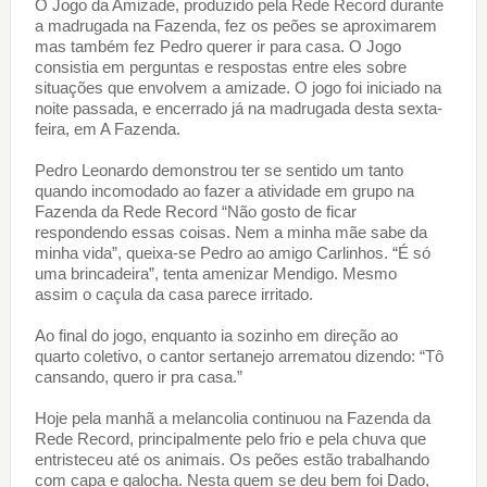
O Jogo da Amizade, produzido pela Rede Record durante
a madrugada na Fazenda, fez os peões se aproximarem
mas também fez Pedro querer ir para casa. O Jogo
consistia em perguntas e respostas entre eles sobre
situações que envolvem a amizade. O jogo foi iniciado na
noite passada, e encerrado já na madrugada desta sexta-
feira, em A Fazenda.
Pedro Leonardo demonstrou ter se sentido um tanto
quando incomodado ao fazer a atividade em grupo na
Fazenda da Rede Record “Não gosto de ficar
respondendo essas coisas. Nem a minha mãe sabe da
minha vida”, queixa-se Pedro ao amigo Carlinhos. “É só
uma brincadeira”, tenta amenizar Mendigo. Mesmo
assim o caçula da casa parece irritado.
Ao final do jogo, enquanto ia sozinho em direção ao
quarto coletivo, o cantor sertanejo arrematou dizendo: “Tô
cansando, quero ir pra casa.”
Hoje pela manhã a melancolia continuou na Fazenda da
Rede Record, principalmente pelo frio e pela chuva que
entristeceu até os animais. Os peões estão trabalhando
com capa e galocha. Nesta quem se deu bem foi Dado,