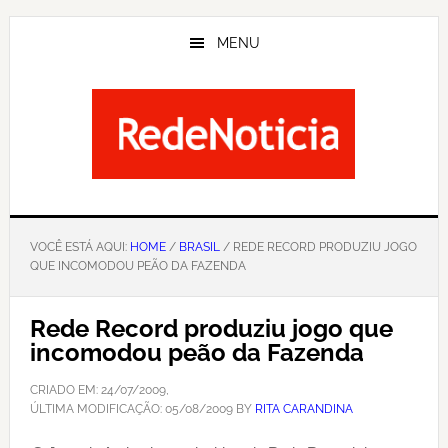
Skip
to
MENU
main
content
VOCÊ ESTÁ AQUI:
HOME
/
BRASIL
/ REDE RECORD PRODUZIU JOGO
QUE INCOMODOU PEÃO DA FAZENDA
Rede Record produziu jogo que
incomodou peão da Fazenda
CRIADO EM:
24/07/2009
,
ÚLTIMA MODIFICAÇÃO:
05/08/2009
BY
RITA CARANDINA