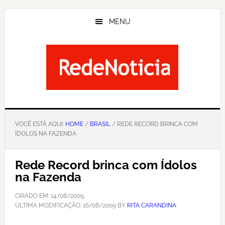
Skip
to
MENU
main
content
VOCÊ ESTÁ AQUI:
HOME
/
BRASIL
/ REDE RECORD BRINCA COM
ÍDOLOS NA FAZENDA
Rede Record brinca com Ídolos
na Fazenda
CRIADO EM:
14/08/2009
,
ÚLTIMA MODIFICAÇÃO:
16/08/2009
BY
RITA CARANDINA