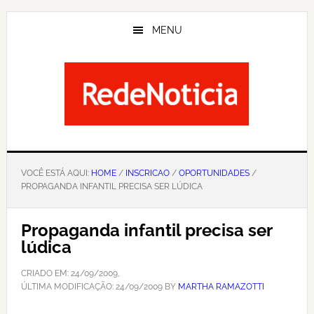
Skip
to
MENU
main
content
VOCÊ ESTÁ AQUI:
HOME
/
INSCRICAO
/
OPORTUNIDADES
/
PROPAGANDA INFANTIL PRECISA SER LÚDICA
Propaganda infantil precisa ser
lúdica
CRIADO EM:
24/09/2009
,
ÚLTIMA MODIFICAÇÃO:
24/09/2009
BY
MARTHA RAMAZOTTI